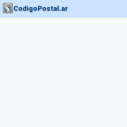
CodigoPostal.ar