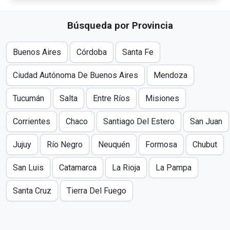
Búsqueda por Provincia
Buenos Aires
Córdoba
Santa Fe
Ciudad Autónoma De Buenos Aires
Mendoza
Tucumán
Salta
Entre Ríos
Misiones
Corrientes
Chaco
Santiago Del Estero
San Juan
Jujuy
Río Negro
Neuquén
Formosa
Chubut
San Luis
Catamarca
La Rioja
La Pampa
Santa Cruz
Tierra Del Fuego