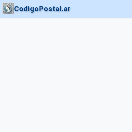
CodigoPostal.ar