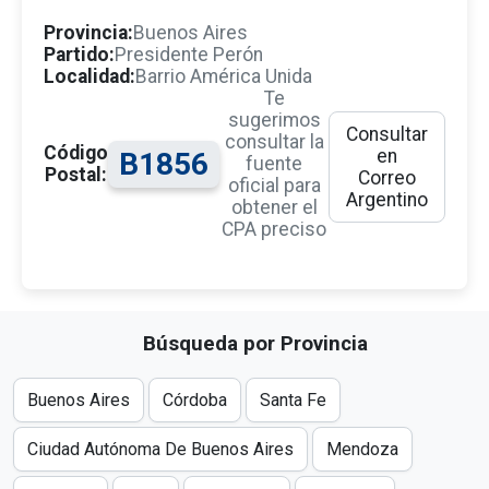
Provincia:
Buenos Aires
Partido:
Presidente Perón
Localidad:
Barrio América Unida
Te
sugerimos
Consultar
consultar la
Código
en
B1856
fuente
Postal:
Correo
oficial para
Argentino
obtener el
CPA preciso
Búsqueda por Provincia
Buenos Aires
Córdoba
Santa Fe
Ciudad Autónoma De Buenos Aires
Mendoza