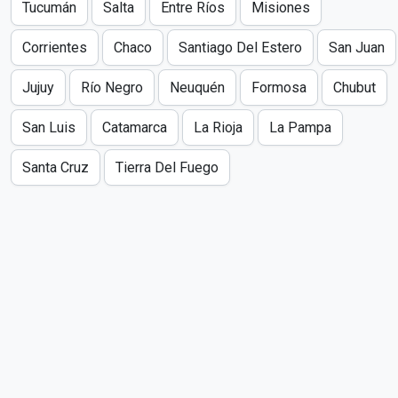
Tucumán
Salta
Entre Ríos
Misiones
Corrientes
Chaco
Santiago Del Estero
San Juan
Jujuy
Río Negro
Neuquén
Formosa
Chubut
San Luis
Catamarca
La Rioja
La Pampa
Santa Cruz
Tierra Del Fuego