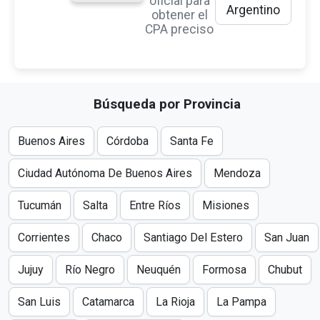
oficial para
Argentino
obtener el
CPA preciso
Búsqueda por Provincia
Buenos Aires
Córdoba
Santa Fe
Ciudad Autónoma De Buenos Aires
Mendoza
Tucumán
Salta
Entre Ríos
Misiones
Corrientes
Chaco
Santiago Del Estero
San Juan
Jujuy
Río Negro
Neuquén
Formosa
Chubut
San Luis
Catamarca
La Rioja
La Pampa