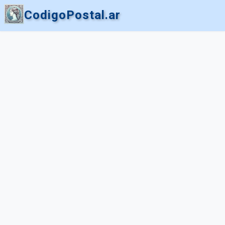
CodigoPostal.ar