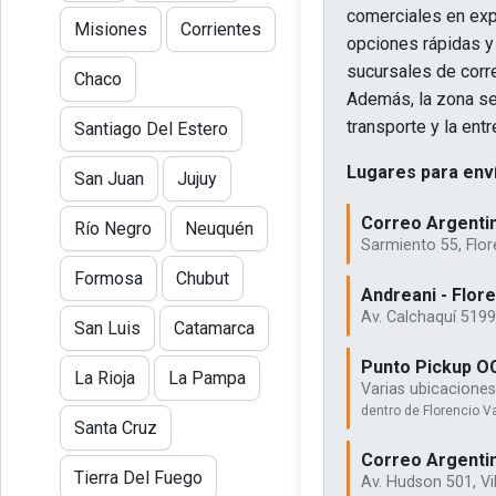
comerciales en expa
Misiones
Corrientes
opciones rápidas y 
sucursales de corr
Chaco
Además, la zona se 
transporte y la ent
Santiago Del Estero
Lugares para enví
San Juan
Jujuy
Correo Argentin
Río Negro
Neuquén
Sarmiento 55, Flor
Formosa
Chubut
Andreani - Flor
Av. Calchaquí 5199
San Luis
Catamarca
Punto Pickup OC
La Rioja
La Pampa
Varias ubicaciones
dentro de Florencio V
Santa Cruz
Correo Argentin
Tierra Del Fuego
Av. Hudson 501, Vi