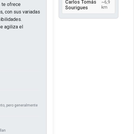
Carlos Tomás
~6,9
 te ofrece
Sourigues
km
os, con sus variadas
ibilidades.
 agiliza el
nto, pero generalmente
llan