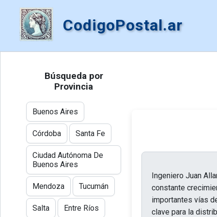
CodigoPostal.ar
Búsqueda por
Provincia
Buenos Aires
Córdoba
Santa Fe
Ciudad Autónoma De
Buenos Aires
Ingeniero Juan Alla
Mendoza
Tucumán
constante crecimien
importantes vías d
Salta
Entre Ríos
clave para la distr