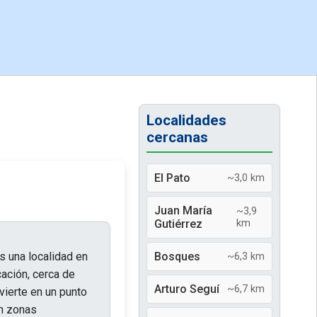
Localidades
cercanas
El Pato
~3,0 km
Juan María
~3,9
Gutiérrez
km
es una localidad en
Bosques
~6,3 km
cación, cerca de
Arturo Seguí
~6,7 km
vierte en un punto
on zonas