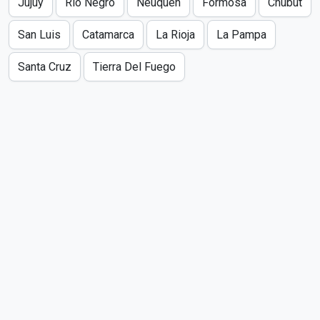
Jujuy
Río Negro
Neuquén
Formosa
Chubut
San Luis
Catamarca
La Rioja
La Pampa
Santa Cruz
Tierra Del Fuego