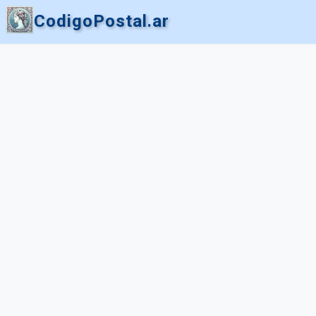
CodigoPostal.ar