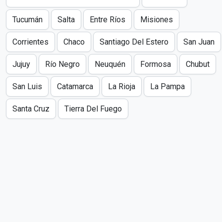
Tucumán
Salta
Entre Ríos
Misiones
Corrientes
Chaco
Santiago Del Estero
San Juan
Jujuy
Río Negro
Neuquén
Formosa
Chubut
San Luis
Catamarca
La Rioja
La Pampa
Santa Cruz
Tierra Del Fuego