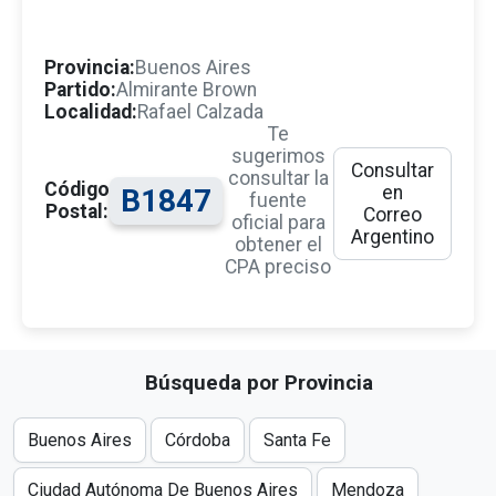
Provincia:
Buenos Aires
Partido:
Almirante Brown
Localidad:
Rafael Calzada
Te
sugerimos
Consultar
consultar la
Código
en
B1847
fuente
Postal:
Correo
oficial para
Argentino
obtener el
CPA preciso
Búsqueda por Provincia
Buenos Aires
Córdoba
Santa Fe
Ciudad Autónoma De Buenos Aires
Mendoza