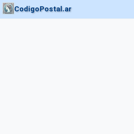
CodigoPostal.ar