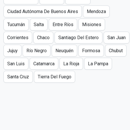
Ciudad Autónoma De Buenos Aires
Mendoza
Tucumán
Salta
Entre Ríos
Misiones
Corrientes
Chaco
Santiago Del Estero
San Juan
Jujuy
Río Negro
Neuquén
Formosa
Chubut
San Luis
Catamarca
La Rioja
La Pampa
Santa Cruz
Tierra Del Fuego