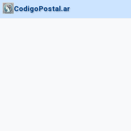
CodigoPostal.ar