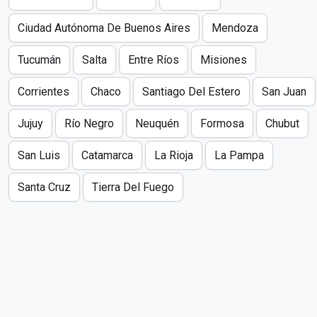
Ciudad Autónoma De Buenos Aires
Mendoza
Tucumán
Salta
Entre Ríos
Misiones
Corrientes
Chaco
Santiago Del Estero
San Juan
Jujuy
Río Negro
Neuquén
Formosa
Chubut
San Luis
Catamarca
La Rioja
La Pampa
Santa Cruz
Tierra Del Fuego