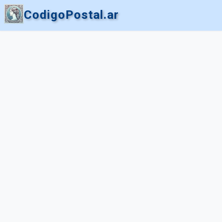
CodigoPostal.ar