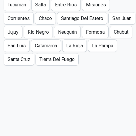
Tucumán
Salta
Entre Ríos
Misiones
Corrientes
Chaco
Santiago Del Estero
San Juan
Jujuy
Río Negro
Neuquén
Formosa
Chubut
San Luis
Catamarca
La Rioja
La Pampa
Santa Cruz
Tierra Del Fuego