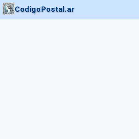
CodigoPostal.ar