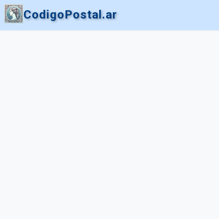
CodigoPostal.ar