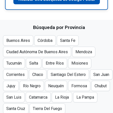
Búsqueda por Provincia
Buenos Aires
Córdoba
Santa Fe
Ciudad Autónoma De Buenos Aires
Mendoza
Tucumán
Salta
Entre Ríos
Misiones
Corrientes
Chaco
Santiago Del Estero
San Juan
Jujuy
Río Negro
Neuquén
Formosa
Chubut
San Luis
Catamarca
La Rioja
La Pampa
Santa Cruz
Tierra Del Fuego