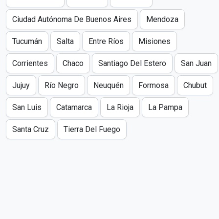
Ciudad Autónoma De Buenos Aires
Mendoza
Tucumán
Salta
Entre Ríos
Misiones
Corrientes
Chaco
Santiago Del Estero
San Juan
Jujuy
Río Negro
Neuquén
Formosa
Chubut
San Luis
Catamarca
La Rioja
La Pampa
Santa Cruz
Tierra Del Fuego