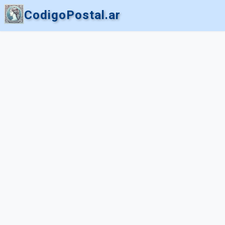
CodigoPostal.ar